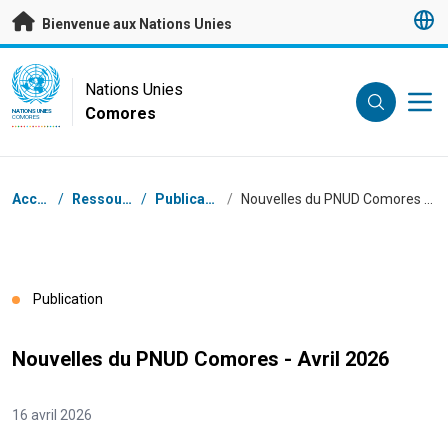
Passer au contenu principal
Bienvenue aux Nations Unies
UN Logo
Nations Unies
Comores
NATIONS UNIES
COMORES
Fil d'Ariane
Accueil
/
Ressources
/
Publications
/
Nouvelles du PNUD Comores - Avril 2026
Publication
Nouvelles du PNUD Comores - Avril 2026
16 avril 2026