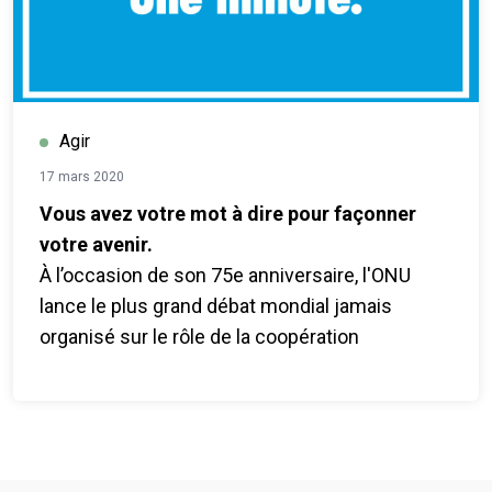
2030). Il recadre les ODD non pas comme des
objectifs mondiaux lointains, mais comme des
solutions pratiques aux défis quotidiens : des
prix alimentaires et de l’emploi aux factures
d’énergie, en passant par l’accès numérique, la
Agir
sécurité et la santé.
17 mars 2020
Vous avez votre mot à dire pour façonner
votre avenir.
À l’occasion de son 75e anniversaire, l'ONU
lance le plus grand débat mondial jamais
organisé sur le rôle de la coopération
internationale dans la construction de l’avenir
que nous voulons. Répondez à l'enqûete...