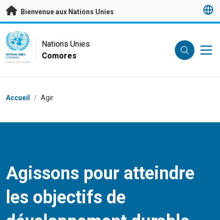
Passer au contenu principal
Bienvenue aux Nations Unies
UN Logo
Nations Unies
Comores
NATIONS UNIES
COMORES
Fil d'Ariane
Accueil
/
Agir
Agissons pour atteindre
les objectifs de