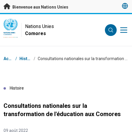
Passer au contenu principal
Bienvenue aux Nations Unies
UN Logo
Nations Unies
Comores
NATIONS UNIES
COMORES
Fil d'Ariane
Accueil
/
Histoires
/
Consultations nationales sur la transformation de l'éducation aux Comores
Histoire
Consultations nationales sur la
transformation de l'éducation aux Comores
09 août 2022