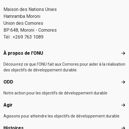
Maison des Nations Unies
Hamramba Moroni
Union des Comores
BP:648, Moroni - Comores
Tél : +269 763 1089
Footer menu
À propos de l'ONU
À p
Découvrez ce que l'ONU fait aux Comores pour aider à la réalisation
des objectifs de développement durable.
ODD
OD
Notre action pour les objectifs de développement durable
Agir
Agir
Agissons pour atteindre les objectifs de développement durable
Histoires
Hist