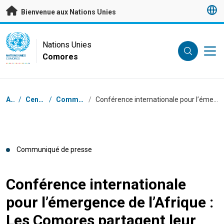
Passer au contenu principal
Bienvenue aux Nations Unies
UN Logo
Nations Unies
Comores
NATIONS UNIES
COMORES
Fil d'Ariane
Accueil
/
Centre de presse
/
Communiqués de presse
/
Conférence internationale pour l’émergence de l’Afrique : Les Comores partagent leur plan émergence 2015-2019
Communiqué de presse
Conférence internationale
pour l’émergence de l’Afrique :
Les Comores partagent leur